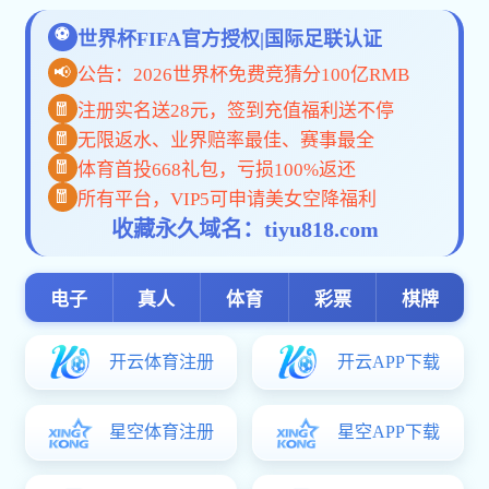
皇家社会档案：球队荣誉介绍：夺冠
瑞典超中，客
历程
何比平时
在足球世界的浩瀚星空中，每一支俱乐部都
当瑞典超的战
像是一颗独特的星辰，有的因...
与寒夜中交替燃烧
08-07 04:20
08-07 03:32
行业标准参与