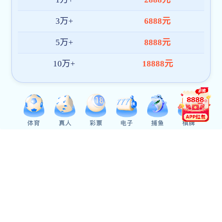
禁区前沿控制需要多长样本，才值得下结论 — 详
细说明
【星空体育官方网站】吕迪格迎战厄瓜多尔单防
速度型前锋能力是否能够保持防守纪律
6月22日阿根廷对奥地利爆冷可能 · 用户常问
【星空体育官方网站】于纳尔在禁区内改变跑位
线路能否甩开澳大利亚盯防
奥地利与阿根廷关键一战体能分配策略可能左右
小组出线形势